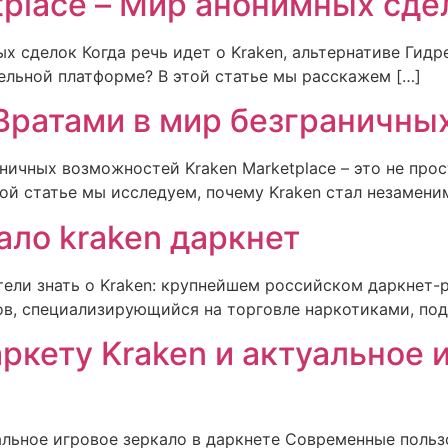
tplace – Мир анонимных сде
ых сделок Когда речь идет о Kraken, альтернативе Гидр
тельной платформе? В этой статье мы расскажем […]
 Вратами в мир безграничны
аничных возможностей Kraken Marketplace – это не про
ой статье мы исследуем, почему Kraken стал незамени
ало kraken даркнет
ели знать о Kraken: крупнейшем российском даркнет-рын
в, специализирующийся на торговле наркотиками, по
ркету Kraken и актуальное 
альное игровое зеркало в даркнете Современные польз