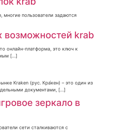
лок krab
е, многие пользователи задаются
х возможностей krab
сто онлайн-платформа, это ключ к
мым […]
ке Kraken (рус. Кра́кен) – это один из
ддельными документами, […]
игровое зеркало в
ователи сети сталкиваются с